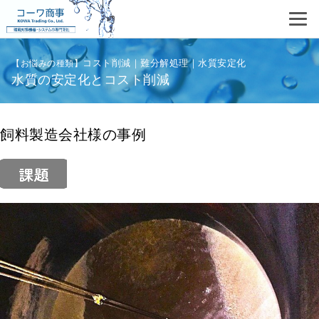
コスト削減
難分解処理
水質安定化
【お悩みの種類】
水質の安定化とコスト削減
飼料製造会社様の事例